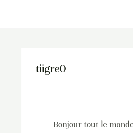
Aller
au
contenu
tiigre0
Bonjour
Bonjour tout le monde
tout