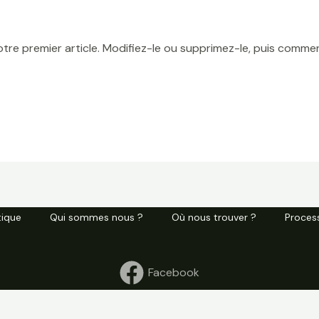
tre premier article. Modifiez-le ou supprimez-le, puis commen
tique
Qui sommes nous ?
Où nous trouver ?
Process
Facebook