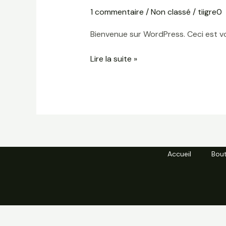
le
1 commentaire
/
Non classé
/
tiigre0
monde !
Bienvenue sur WordPress. Ceci est vo
Lire la suite »
Accueil
Bou