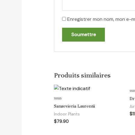
Enregistrer mon nom, mon e-ma
Produits similaires
No
Dr
0
Note
sur
Sansevieria Laurentii
Ai
0
5
sur
$
1
Indoor Plants
5
$
79.90