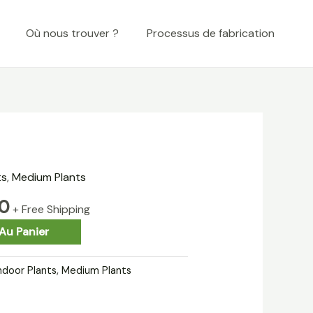
Où nous trouver ?
Processus de fabrication
ts
,
Medium Plants
90
+ Free Shipping
Au Panier
ndoor Plants
,
Medium Plants