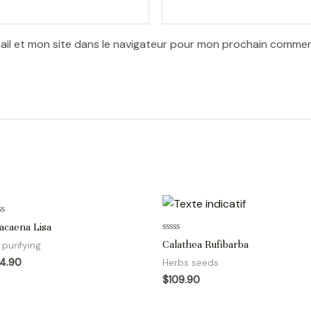
il et mon site dans le navigateur pour mon prochain commen
te
acaena Lisa
Note
Calathea Rufibarba
r purifying
0
sur
14.90
Herbs seeds
5
$
109.90