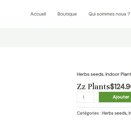
Accueil
Boutique
Qui sommes nous ?
Herbs seeds
,
Indoor Plan
quantité
de
Zz Plants
$
124.
Zz
Ajouter 
Plants
Catégories :
Herbs seeds
,
I