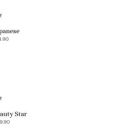
apanese
4.90
auty Star
9.90