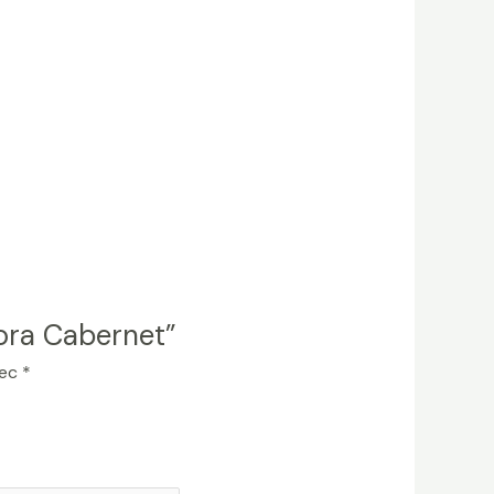
cora Cabernet”
vec
*