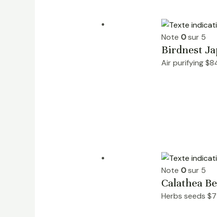
Note
0
sur 5
Birdnest J
Air purifying
$
8
Note
0
sur 5
Calathea Be
Herbs seeds
$
7