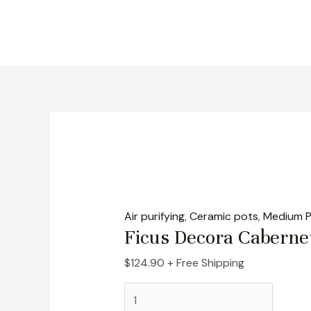
Aller
quantité
au
de
contenu
Ficus
Decora
Cabernet
Air purifying
,
Ceramic pots
,
Medium P
Ficus Decora Caberne
$
124.90
+ Free Shipping