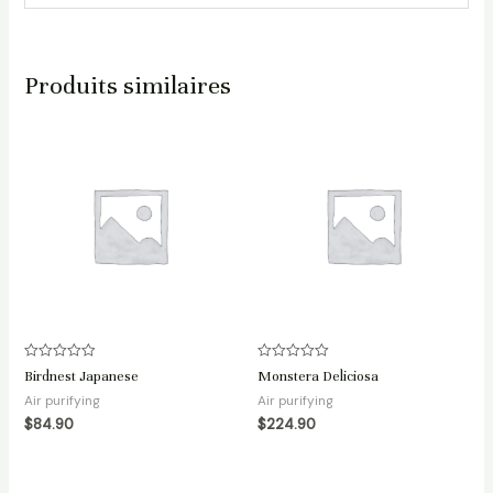
Produits similaires
Note
Note
Birdnest Japanese
Monstera Deliciosa
0
0
sur
sur
Air purifying
Air purifying
5
5
$
84.90
$
224.90